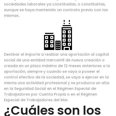
sociedades laborales ya constituidas, o constituirlas,
aunque se haya mantenido un contrato previo con las
mismas.
Destinar el importe a realizar una aportación al capital
social de una entidad mercantil de nueva creación o
creada en un plazo máximo de 12 meses anteriores a la
aportación, siempre y cuando se vaya a poseer el
control efectivo de la sociedad, se vaya a ejercer en la
misma una actividad profesional y se produzca un alta
en la Seguridad Social en el Régimen Especial de
Trabajadores por Cuenta Propia o en el Régimen
Especial de Trabajadores del Mar.
¿Cuáles son los