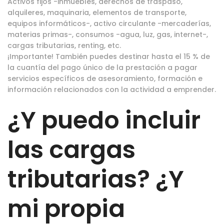
Activos fijos -inmuebles, derechos de traspaso,
alquileres, maquinaria, elementos de transporte,
equipos informáticos-, activo circulante -mercaderías,
materias primas-, consumos -agua, luz, gas, internet-,
cargas tributarias, renting, etc.
¡Importante! También puedes destinar hasta el 15 % de
la cuantía del pago único de la prestación a pagar
servicios específicos de asesoramiento, formación e
información relacionados con la actividad a emprender.
¿Y puedo incluir
las cargas
tributarias? ¿Y
mi propia