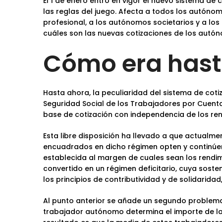
El 1 de enero entró en vigor el nuevo sistema de
las reglas del juego. Afecta a todos los autónom
profesional, a los autónomos societarios y a lo
cuáles son las nuevas cotizaciones de los autó
Cómo era hast
Hasta ahora, la peculiaridad del sistema de coti
Seguridad Social de los Trabajadores por Cuenta
base de cotización con independencia de los re
Esta libre disposición ha llevado a que actualm
encuadrados en dicho régimen opten y continúen
establecida al margen de cuales sean los rendimi
convertido en un régimen deficitario, cuya sosten
los principios de contributividad y de solidarid
Al punto anterior se añade un segundo problema.
trabajador autónomo determina el importe de las