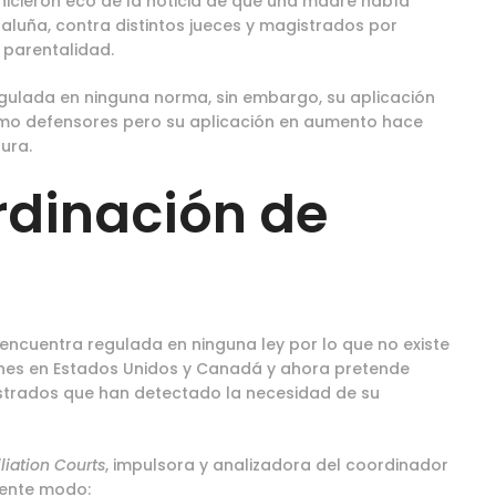
hicieron eco de la noticia de que una madre había
taluña, contra distintos jueces y magistrados por
 parentalidad.
regulada en ninguna norma, sin embargo, su aplicación
omo defensores pero su aplicación en aumento hace
ura.
rdinación de
encuentra regulada en ninguna ley por lo que no existe
genes en Estados Unidos y Canadá y ahora pretende
strados que han detectado la necesidad de su
liation Courts
, impulsora y analizadora del coordinador
uiente modo: