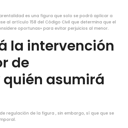
arentalidad es una figura que solo se podrá aplicar a
ase al artículo 158 del Código Civil que determina que el
nsidere oportunas» para evitar perjuicios al menor.
 la intervención
r de
y quién asumirá
de regulación de la figura , sin embargo, sí que que se
emporal.