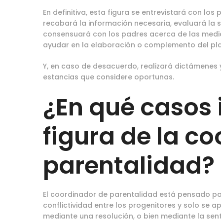
En definitiva, esta figura se entrevistará con lo
recabará la información necesaria, evaluará la s
consensuará con los padres acerca de las medi
ayudar en la elaboración o complemento del pla
Y, en caso de desacuerdo, realizará dictámenes 
estancias que considere oportunas.
¿En qué casos 
figura de la c
parentalidad?
El coordinador de parentalidad está pensado par
conflictividad entre los progenitores y solo se a
mediante una resolución, o bien mediante la sent