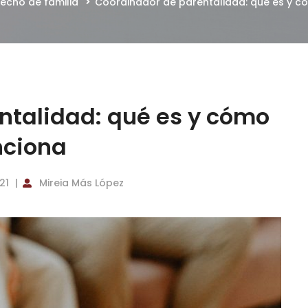
echo de familia
Coordinador de parentalidad: qué es y c
ntalidad: qué es y cómo
nciona
21
Mireia Más López