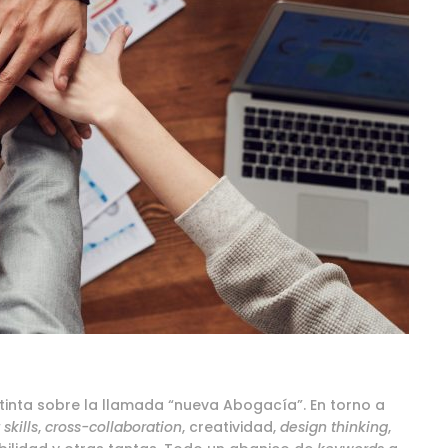
 tinta sobre la llamada “nueva Abogacía”. En torno a
 skills
,
cross-collaboration
, creatividad,
design thinking
,