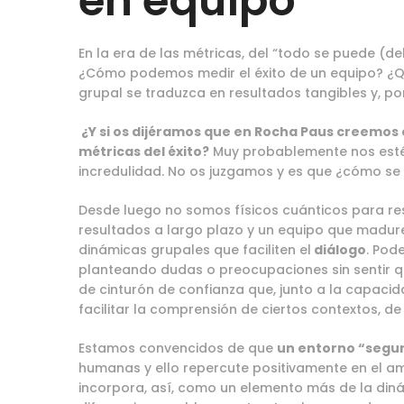
en equipo
En la era de las métricas, del “todo se puede (de
¿Cómo podemos medir el éxito de un equipo? ¿Q
grupal se traduzca en resultados tangibles y, por
¿Y si os dijéramos que en Rocha Paus creemos 
métricas del éxito?
Muy probablemente nos estéi
incredulidad. No os juzgamos y es que ¿cómo se 
Desde luego no somos físicos cuánticos para re
resultados a largo plazo y un equipo que madur
dinámicas grupales que faciliten el
diálogo
. Pod
planteando dudas o preocupaciones sin sentir qu
de cinturón de confianza que, junto a la capac
facilitar la comprensión de ciertos contextos, de
Estamos convencidos de que
un entorno “segur
humanas y ello repercute positivamente en el am
incorpora, así, como un elemento más de la diná