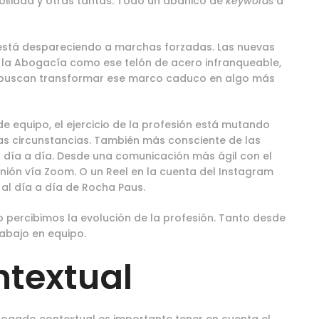
xibilidad y otras tantas. Todo un abanico de
keywords
a
 está despareciendo a marchas forzadas. Las nuevas
e la Abogacía como ese telón de acero infranqueable,
nal; buscan transformar ese marco caduco en algo más
 de equipo, el ejercicio de la profesión está mutando
as circunstancias. También más consciente de las
 día a día. Desde una comunicación más ágil con el
unión vía Zoom. O un Reel en la cuenta del Instagram
 al día a día de Rocha Paus.
 percibimos la evolución de la profesión. Tanto desde
trabajo en equipo.
ntextual