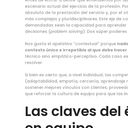
Antes de entrar a definir qué entendemos por a
escenario actual del ejercicio de la profesión. Po
absoluto de la prestación del servicio y, por el 
más complejas y pluridisciplinares. Este eje d
demandadas sean la capacidad para aprender 
decisiones (
problem solving
). Dos súper poderes 
Nos gusta el apelativo “contextual” porque
nada
contexto único e irrepetible al que debe hacer
técnico sino empático-perceptivo. Cada caso es 
resolver.
Si bien es cierto que, a nivel individual, las co
(adaptabilidad, empatía, cercanía, aprendizaje r
sostener mejores vínculos con clientes, provee
que reforzar la cultura de equipo para que las i
Las claves del 