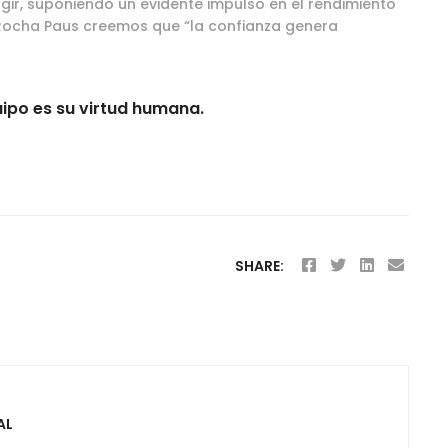
gir, suponiendo un evidente impulso en el rendimiento
n Rocha Paus creemos que “la confianza genera
uipo es su virtud humana.
SHARE:
AL