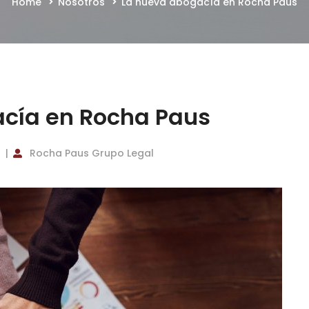
Home
Nosotros
La nueva abogacía en Rocha Paus
cía en Rocha Paus
Rocha Paus Grupo Legal