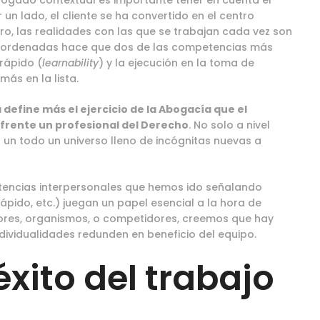
bogado contextual es importante tener en cuenta el
r un lado, el cliente se ha convertido en el centro
otro, las realidades con las que se trabajan cada vez son
e coordenadas hace que dos de las competencias más
rápido (
learnability
) y la ejecución en la toma de
más en la lista.
 define más el ejercicio de la Abogacía que el
 frente un profesional del Derecho
. No solo a nivel
un todo un universo lleno de incógnitas nuevas a
mpetencias interpersonales que hemos ido señalando
ápido, etc.) juegan un papel esencial a la hora de
dores, organismos, o competidores, creemos que hay
ndividualidades redunden en beneficio del equipo.
éxito del trabajo