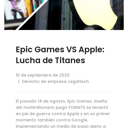
Epic Games VS Apple:
Lucha de Titanes
10 de septiembre de 2020
Derecho de empresa
,
Legaltech
El pasado 14 de agosto, Epic Games, dueña
del multimillonario juego FORNITE se levantó
en pie de guerra contra Apple y en un primer
momento también contra Google,
implementando un medio de pago ajeno a